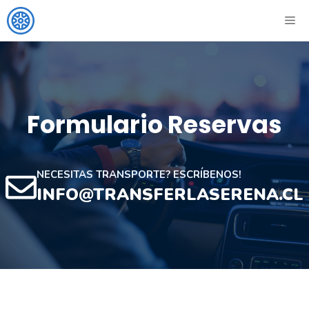
Skip
ME
to
content
Formulario Reservas
NECESITAS TRANSPORTE? ESCRÍBENOS!
INFO@TRANSFERLASERENA.CL